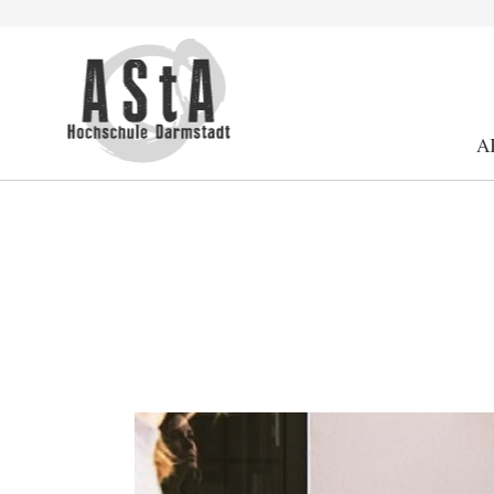
Suche
Schrift kleiner
Schrift größer
Kontrast
A