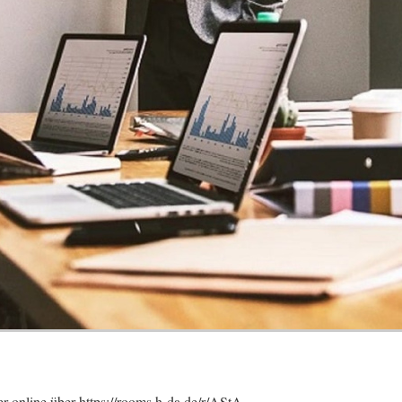
online über https://rooms.h-da.de/r/AStA