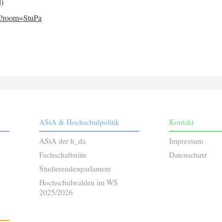
l)
/r?room=StuPa
AStA & Hochschulpolitik
Kontakt
AStA der h_da
Impressum
Fachschaftsräte
Datenschutz
Studierendenparlament
Hochschulwahlen im WS
2025/2026