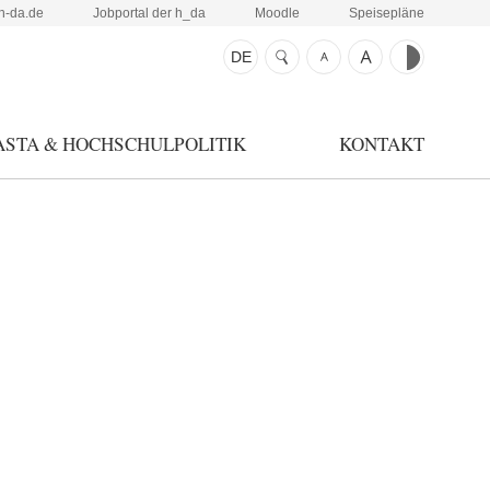
h-da.de
Jobportal der h_da
Moodle
Speisepläne
DE
ASTA & HOCHSCHULPOLITIK
KONTAKT