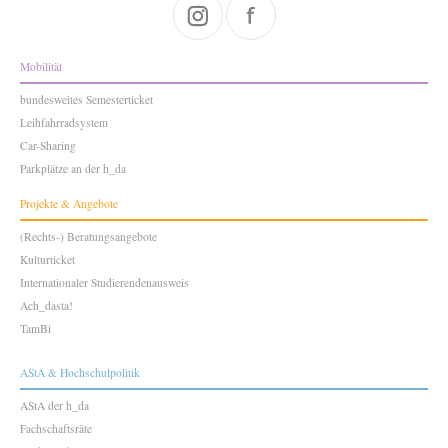
Mobilität
bundesweites Semesterticket
Leihfahrradsystem
Car-Sharing
Parkplätze an der h_da
Projekte & Angebote
(Rechts-) Beratungsangebote
Kulturticket
Internationaler Studierendenausweis
Ach_dasta!
TamBi
AStA & Hochschulpolitik
AStA der h_da
Fachschaftsräte