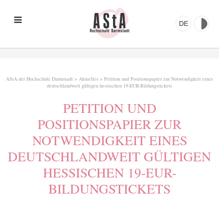
DE
AStA der Hochschule Darmstadt
>
Aktuelles
>
Petition und Positionspapier zur Notwendigkeit eines
deutschlandweit gültigen hessischen 19-EUR-Bildungstickets
PETITION UND
POSITIONSPAPIER ZUR
NOTWENDIGKEIT EINES
DEUTSCHLANDWEIT GÜLTIGEN
HESSISCHEN 19-EUR-
BILDUNGSTICKETS