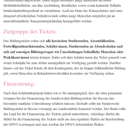
Verkehrsmittel angewiesen. Dabei hegen besonders junge Menschen ein hohes
Mobilitätsbedürfnis, um ihre Ausbildung, Berufliches sowie sozial-kulturelle Teilhabe
bundesländerübergreifend zu vereinbaren. Auch im Sinne des Klimaschutzes und einer
dringend erforderlichen Verkehrswende sollten junge Menschen möglichst gut an
umweltfreundliche Transportmöglichkeiten herangeführt werden.
Zielgruppe des Tickets:
Das Bildungsticket sollen sich
alle hessischen Studierenden, Auszubildenden,
Freiwilligendienstleistenden, Schüler:innen, Studierenden an Abendschulen und
sich auf sonstigen Bildungswegen wie Umschulungen befindliche Menschen oder
Praktikant:innen
leisten können. Dabei soll allen Schüler:innen das Ticket generell vom
ersten Schuljahr bis zum Abitur unentgeltlich zur Verfügung gestellt werden. Darüber
hinaus soll das Ticket bereits ab dem Kindergarten, der als Etappe frühkindlicher Bildung
gilt, sowie Menschen in Behindertenwerkstätten kostenlos zur Verfügung stehen.
Finanzierung:
Nach dem Solidaritätsprinzip halten wir es für unumgänglich, dass die oben genannten
Gruppen bei der Finanzierung des bundesweiten Bildungstickets für Hessen eine
besondere staatliche Unterstützung erfahren müssen. Deshalb sollte das bundesweite
Bildungsticket in Hessen vorrangig aus Landesmitteln finanziert werden. Der Bund sollte
das Land bei der Finanzierung des Tickets jedoch unterstützen. Allerdings dürfen die
Mittel für die Finanzierung des Tickets nicht aus den regulären Töpfen zur Bereitstellung
der ÖPNV-Leistungen und zum Ausbau der ÖPNV-Infrastruktur fließen.