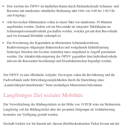
Den Ausbau des ÖPNV im ländlichen Raum durch flächendeckende Schienen- und
Busnetze mit mindestens stündlicher Bedienung aller Orte von 4:00 bis 1:00 Uhr
(am Folgetag).
Alle hessischen Mittelzentren sollen in einem Takt von mindestens 30 Minuten
angebunden werden. Zudem soll ein Hessentakt als integraler Taktfahrplan im
Schienenpersonennahverkehr geschaffen werden, welcher gut mit dem Busverkehr
und On-Demand-Mobilität verknüpft ist.
Die Erweiterung der Kapazitäten an überlasteten Schienenkorridoren,
Reaktivierungen stillgelegter Bahnstrecken und weitgehende Elektrifizierung
bisheriger Strecken mit fossilen Antrieben muss umgehend in Angriff genommen
werden. Zur Attraktivitätssteigerung des ÖPNV gegenüber dem Individualverkehr
müssen die Reisezeiten beschleunigt und Eisenbahnstrecken begradigt werden.
Der ÖPNV ist eine öffentliche Aufgabe. Deswegen sollen die Bevölkerung und die
Fachverbände mehr Mitwirkungsmöglichkeiten durch die Einrichtung eines
„Landesfahrgäst:innenbeirates“ beim zuständigen Ministerium bekommen.
Langfristiges Ziel sozialer Mobilität:
Die Verwirklichung des Bildungstickets in der Höhe von 19 EUR wäre ein Meilenstein.
Langfristig soll das Bildungsticket aber der gesamten Zielgruppe als Solidarleistung
kostenlos zur Verfügung gestellt werden.
Deshalb fordern wir Sie hiermit auf, diesem überbürokratisierten Ticket-Irrsinn mit der