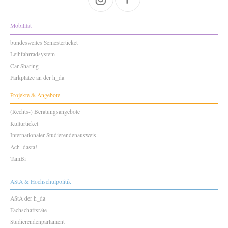
Mobilität
bundesweites Semesterticket
Leihfahrradsystem
Car-Sharing
Parkplätze an der h_da
Projekte & Angebote
(Rechts-) Beratungsangebote
Kulturticket
Internationaler Studierendenausweis
Ach_dasta!
TamBi
AStA & Hochschulpolitik
AStA der h_da
Fachschaftsräte
Studierendenparlament