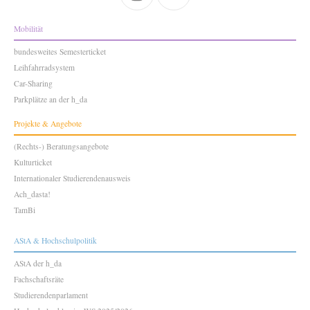
Mobilität
bundesweites Semesterticket
Leihfahrradsystem
Car-Sharing
Parkplätze an der h_da
Projekte & Angebote
(Rechts-) Beratungsangebote
Kulturticket
Internationaler Studierendenausweis
Ach_dasta!
TamBi
AStA & Hochschulpolitik
AStA der h_da
Fachschaftsräte
Studierendenparlament